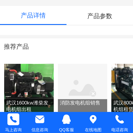
产品详情
产品参数
推荐产品
武汉1600kw潍柴发
消防发电机组销售
武汉80
电机组出租
机组租
马上咨询
信息咨询
QQ客服
在线地图
电话咨询